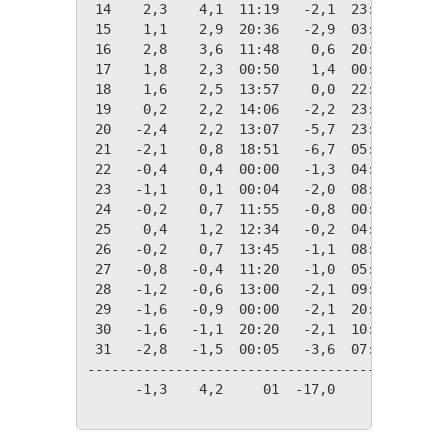
 14    2,3    4,1  11:19   -2,1  23:17   16,1
 15    1,1    2,9  20:36   -2,9  03:23   17,2
 16    2,8    3,6  11:48    0,6  20:52   15,5
 17    1,8    2,3  00:50    1,4  00:00   16,5
 18    1,6    2,5  13:57    0,0  22:15   16,7
 19    0,2    2,2  14:06   -2,2  23:54   18,2
 20   -2,4    2,2  13:07   -5,7  23:50   20,8
 21   -2,1    0,8  18:51   -6,7  05:00   20,4
 22   -0,4    0,4  00:00   -1,3  04:15   18,8
 23   -1,1    0,1  00:04   -2,0  08:45   19,4
 24   -0,2    0,7  11:55   -0,8  00:35   18,5
 25    0,4    1,2  12:34   -0,2  04:25   17,9
 26   -0,2    0,7  13:45   -1,1  08:12   18,6
 27   -0,8   -0,4  11:20   -1,0  05:30   19,1
 28   -1,2   -0,6  13:00   -2,1  09:00   19,5
 29   -1,6   -0,9  00:00   -2,1  20:30   19,9
 30   -1,6   -1,1  20:20   -2,1  10:10   19,9
 31   -2,8   -1,5  00:05   -3,6  07:19   21,2
---------------------------------------------
      -1,3    4,2     01  -17,0     12  608,6