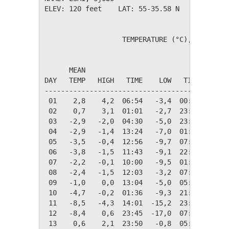
ELEV: 120 feet    LAT: 55-35.58 N    LONG: 01
                   TEMPERATURE (°C), RAIN (mm
                                         HEAT
      MEAN                               DEG 
DAY   TEMP   HIGH   TIME    LOW   TIME   DAYS
---------------------------------------------
 01    2,8    4,2  06:54   -3,4  00:03   15,5
 02    0,7    3,1  01:01   -2,7  23:52   17,7
 03   -2,9   -2,0  04:30   -5,0  23:55   21,2
 04   -2,9   -1,4  13:24   -7,0  01:49   21,2
 05   -3,5   -0,4  12:56   -9,7  07:06   21,8
 06   -3,8   -1,5  11:43   -9,1  22:35   22,1
 07   -2,2   -0,1  10:00   -9,5  01:53   20,5
 08   -2,4   -1,5  12:03   -3,2  07:15   20,7
 09   -1,0    0,0  13:04   -5,0  05:41   19,3
 10   -4,7   -0,2  01:36   -9,3  21:15   23,0
 11   -8,5   -4,3  14:01  -15,2  23:57   26,8
 12   -8,4    0,6  23:45  -17,0  07:25   26,7
 13    0,6    2,1  23:50   -0,8  05:16   17,8